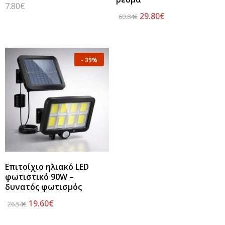
7.80
€
29.80
€
60.84
€
-
39%
Επιτοίχιο ηλιακό LED
φωτιστικό 90W –
δυνατός φωτισμός
19.60
€
26.54
€